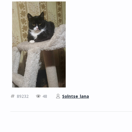
89232
48
Solntse_lana