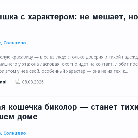
шка с характером: не мешает, но
, Солнцево
елую красавицу — в её взгляде столько доверия и тихой надежд
ашнего уюта: она ласковая, охотно идёт на контакт, любит по
и этом у неё свой, особенный характер — она не из тех, к...
kaal
08.08.2026
ая кошечка биколор — станет тих
ашем доме
, Солнцево