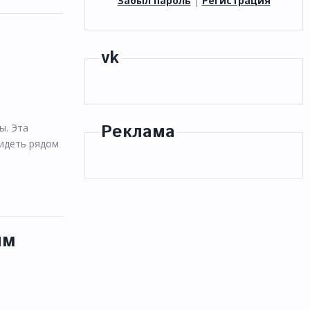
Забыл пароль
|
Регистрация
vk
Реклама
ы. Эта
сидеть рядом
им