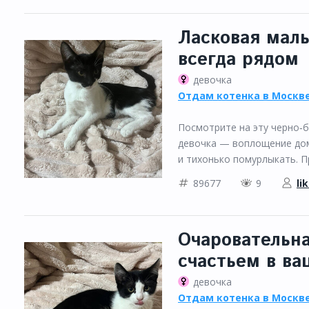
Ласковая малы
всегда рядом
девочка
Отдам котенка в Москве
Посмотрите на эту черно‑б
девочка — воплощение дом
и тихонько помурлыкать. Пр
89677
9
li
Очаровательн
счастьем в в
девочка
Отдам котенка в Москве