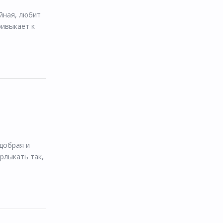
йная, любит
ривыкает к
 добрая и
рлыкать так,