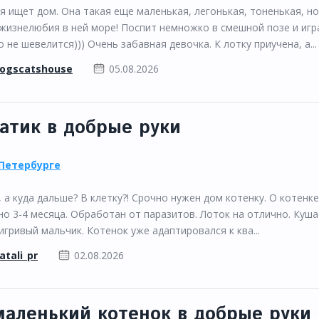
я ищет дом. Она такая еще маленькая, легонькая, тоненькая, но
жизнелюбия в ней море! Поспит немножко в смешной позе и игра
о не шевелится))) Очень забавная девочка. К лотку приучена, а...
ogscatshouse
05.08.2026
атик в добрые руки
Петербурге
а куда дальше? В клетку?! Срочно нужен дом котенку. О котенке
но 3-4 месяца. Обработан от паразитов. Лоток на отлично. Куша
гривый мальчик. Котенок уже адаптировался к ква...
atali_pr
02.08.2026
аленький котенок в добрые руки