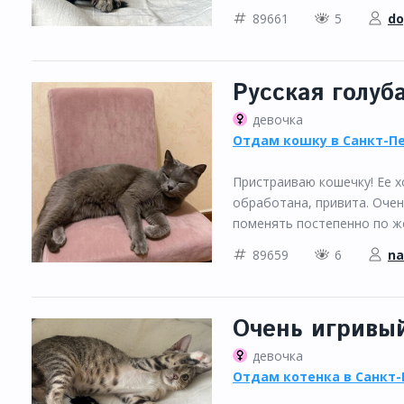
89661
5
do
Русская голуб
девочка
Отдам кошку в Санкт-П
Пристраиваю кошечку! Ее х
обработана, привита. Очен
поменять постепенно по жел
89659
6
na
Очень игривы
девочка
Отдам котенка в Санкт-