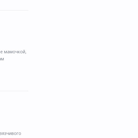
ее мамочкой,
ам
авязчивого