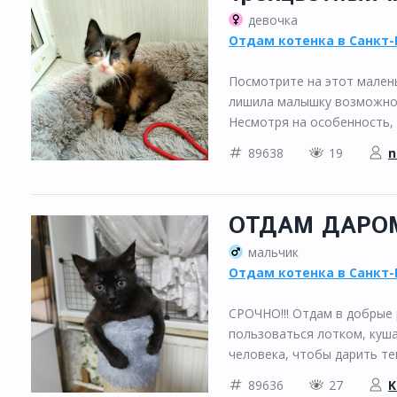
девочка
Отдам котенка в Санкт-
Посмотрите на этот малень
лишила малышку возможност
Несмотря на особенность,
89638
19
n
ОТДАМ ДАРО
мальчик
Отдам котенка в Санкт-
СРОЧНО!!! Отдам в добрые 
пользоваться лотком, куша
человека, чтобы дарить теп
89636
27
K