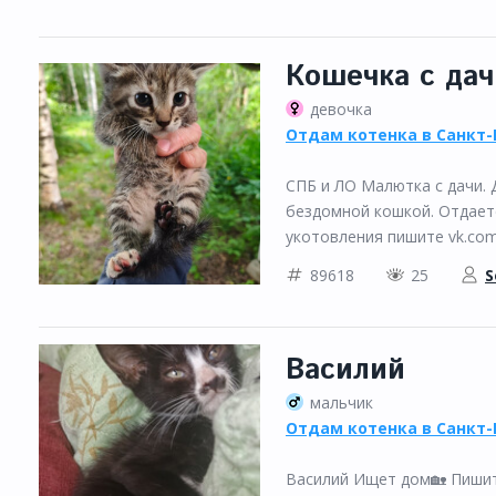
Кошечка с дач
девочка
Отдам котенка в Санкт-
СПБ и ЛО Малютка с дачи. 
бездомной кошкой. Отдает
укотовления пишите vk.com/v
89618
25
S
Василий
мальчик
Отдам котенка в Санкт-
Василий Ищет дом🏡 Пишите