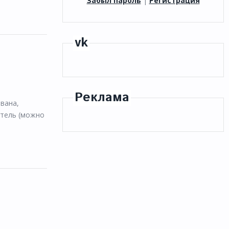
Забыл пароль
|
Регистрация
vk
Реклама
ована,
итель (можно