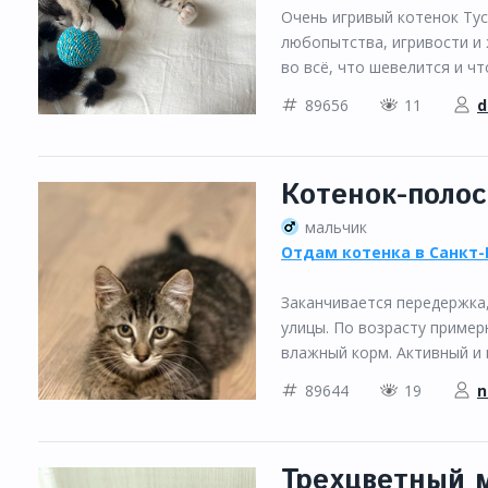
Очень игривый котенок Тус
любопытства, игривости и 
во всё, что шевелится и чт
89656
11
d
Котенок-полос
мальчик
Отдам котенка в Санкт-
Заканчивается передержка, 
улицы. По возрасту пример
влажный корм. Активный и и
89644
19
n
Трехцветный м