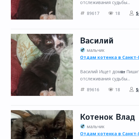
отслеживания судьбы...
89617
18
S
Василий
мальчик
Отдам котенка в Санкт-
Василий Ищет дом🏡 Пишите
отслеживания судьбы...
89616
18
S
Котенок Влад
мальчик
Отдам котенка в Санкт-