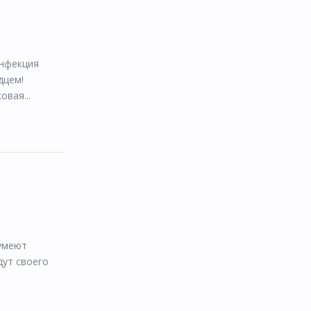
инфекция
дцем!
вая...
 умеют
дут своего