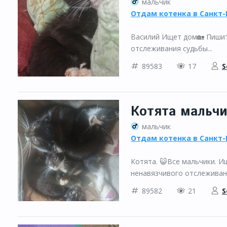
мальчик
Отдам котенка в Санкт-
Василий Ищет дом🏡 Пишите
отслеживания судьбы...
89583
17
S
Котята мальчи
мальчик
Отдам котенка в Санкт-
Котята. 😺Все мальчики. И
ненавязчивого отслеживани
89582
21
S