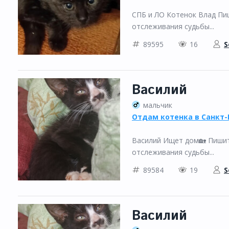
СПБ и ЛО Котенок Влад Пиш
отслеживания судьбы...
89595
16
S
Василий
мальчик
Отдам котенка в Санкт-
Василий Ищет дом🏡 Пишите
отслеживания судьбы...
89584
19
S
Василий