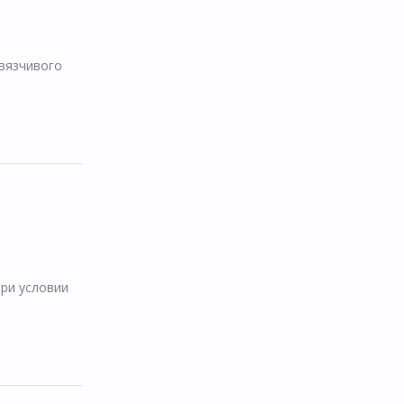
авязчивого
при условии