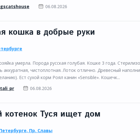
gscatshouse
06.08.2026
ая кошка в добрые руки
етербурге
озяйка умерла. Порода русская голубая. Кошке 3 года. Стерилиз
ь аккуратная, чистоплотная. Лоток отлично. Древесный наполн
анию). Ест сухой корм Роял канин «Sensible». Кошечк...
tali_pr
06.08.2026
й котенок Туся ищет дом
Петербурге, Пр. Славы