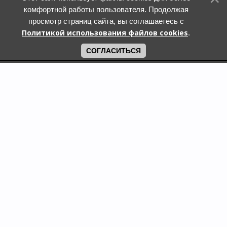
комфортной работы пользователя. Продолжая
просмотр страниц сайта, вы соглашаетесь с
Политикой использования файлов cookies
.
СОГЛАСИТЬСЯ
Поиск по городам
Кошки и котята в дар в Москве
Кошки и котята в дар в Московской области
Кошки и котята в дар в Санкт-Петербурге
Собаки и щенки в дар в Москве
Собаки и щенки в дар в Московской области
Собаки и щенки в дар в Санкт-Петербурге