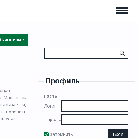
бъявление
Профиль
ющая.
Гость
а. Маленький
авязывается,
Логин:
ть, половить
нь хочет
Пароль:
запомнить