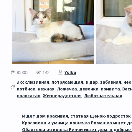
85802
142
Yolka
Эксклюзивная
,
потрясающая
,
в дар
,
забавная
,
нео
котёнок
,
нежная
,
Ложечка
,
девочка
,
привита
,
Вес
полосатая
,
Жизнерадостная
,
Любознательная
Ищет дом красивая, статная щенок-подросток
Красавица и умница кошечка Ромашка ищет дом
Обаятельная кошка Риччи ищет дом, в добрые