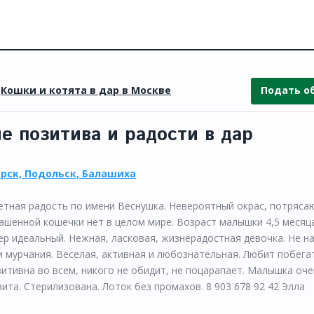
»
Кошки и котята в дар в Москве
Подать о
е позитива и радости в дар
орск, Подольск, Балашиха
тная радость по имени Веснушка. Невероятный окрас, потряса
ашенной кошечки нет в целом мире. Возраст малышки 4,5 месяц
тер идеальный. Нежная, ласковая, жизнерадостная девочка. Не н
 и мурчания. Веселая, активная и любознательная. Любит побега
итивна во всем, никого не обидит, не поцарапает. Малышка оче
ита. Стерилизована. Лоток без промахов. 8 903 678 92 42 Элла