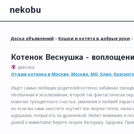
nekobu
Доска объявлений
»
Кошки и котята в добрые руки
Котенок Веснушка - воплощени
девочка
Отдам котенка в Москве, Москва, МО, Клин, Красног
Ищет самых любящих родителей котенок забавная трехцве
Необычная и эксклюзивная, второй так фантастически окр
комочек трехцветного счастья, умиления и любви!!! Харак
но если вы сами захотите окутает вас морем тепла, ласки
шуршалки, попрыгать за дразнилкой. Любит внимание и поз
домой к маме/папе! Берите скорее Веснушку. Здорова. Прив