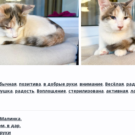
бычная
,
позитива
,
в добрые руки
,
внимание
,
Весёлая
,
рад
нушка
,
радость
,
Воплощение
,
стерилизована
,
активная
,
л
 Малинка.
, в дар.
 руки