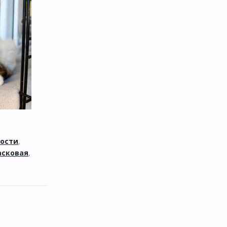
ости
,
асковая
,