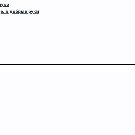
руки
е, в добрые руки