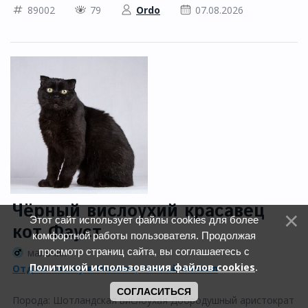
89002
79
Ordo
07.08.2026
Чёрный вислоухий красавец
Этот сайт использует файлы cookies для более
кот Фауст
комфортной работы пользователя. Продолжая
просмотр страниц сайта, вы соглашаетесь с
мальчик
Политикой использования файлов cookies
.
Отдам кошку в Москве, Речной вокзал
СОГЛАСИТЬСЯ
Порода: Шотландская вислоухая Добродушный аристократ