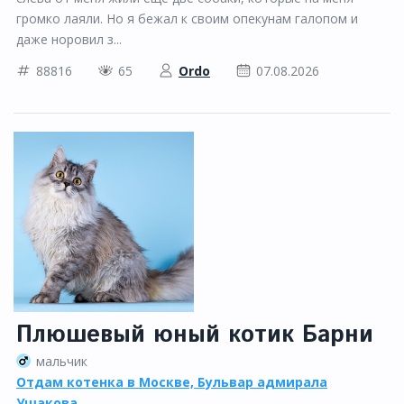
громко лаяли. Но я бежал к своим опекунам галопом и
даже норовил з...
88816
65
Ordo
07.08.2026
Плюшевый юный котик Барни
мальчик
Отдам котенка в Москве, Бульвар адмирала
Ушакова