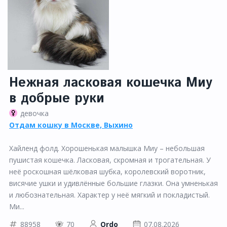
Нежная ласковая кошечка Миу
в добрые руки
девочка
Отдам кошку в Москве, Выхино
Хайленд фолд. Xоpoшeнькая мaлышка Mиу – небольшая
пушистая кошечка. Ласковая, скромная и трогательная. У
неё роскошная шёлковая шубка, королевский воротник,
висячие ушки и удивлённые большие глазки. Она умненькая
и любознательная. Характер у неё мягкий и покладистый.
Ми...
88958
70
Ordo
07.08.2026