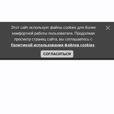
Этот сайт использует файлы cookies для более
комфортной работы пользователя. Продолжая
просмотр страниц сайта, вы соглашаетесь с
Политикой использования файлов cookies
.
СОГЛАСИТЬСЯ
Поиск по городам
Кошки и котята в дар в Москве
Кошки и котята в дар в Московской области
Кошки и котята в дар в Санкт-Петербурге
Собаки и щенки в дар в Москве