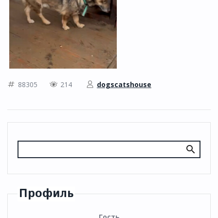
88305
214
dogscatshouse
Профиль
Гость