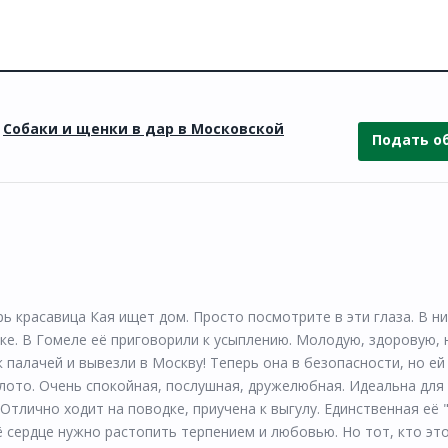
»
Собаки и щенки в дар в Московской
Подать о
асавица Кая ищет дом. Просто посмотрите в эти глаза. В них
ске. В Гомеле её приговорили к усыплению. Молодую, здоровую,
 палачей и вывезли в Москву! Теперь она в безопасности, но е
олото. Очень спокойная, послушная, дружелюбная. Идеальна для 
 Отлично ходит на поводке, приучена к выгулу. Единственная её
 сердце нужно растопить терпением и любовью. Но тот, кто это