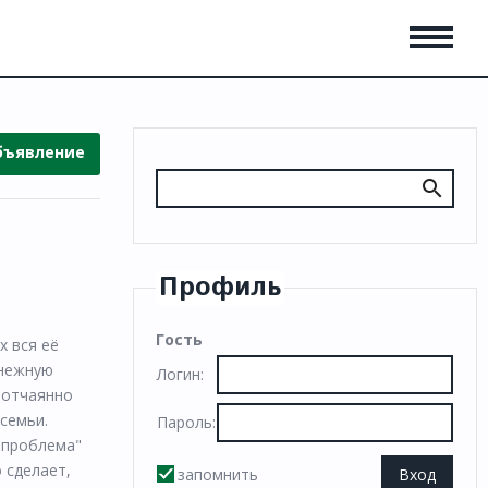
бъявление
Профиль
Гость
 вся её
 нежную
Логин:
й отчаянно
семьи.
Пароль:
 "проблема"
 сделает,
запомнить