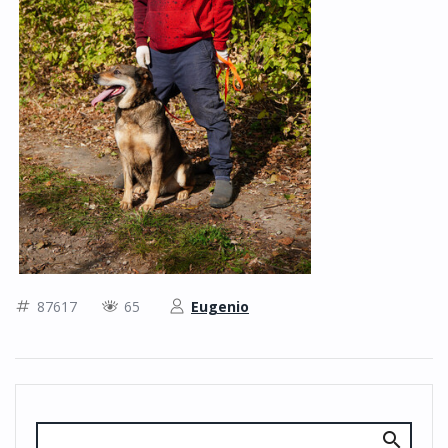
87617
65
Eugenio