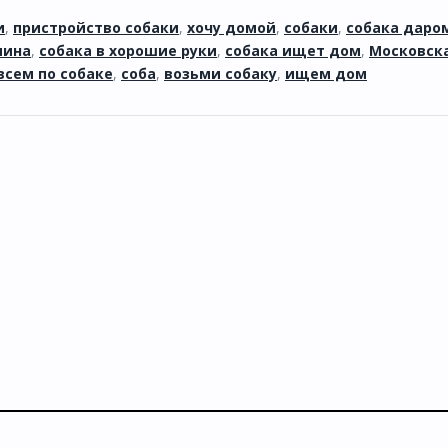
и
,
пристройство собаки
,
хочу домой
,
собаки
,
собака даро
яина
,
собака в хорошие руки
,
собака ищет дом
,
Московск
всем по собаке
,
соба
,
возьми собаку
,
ищем дом