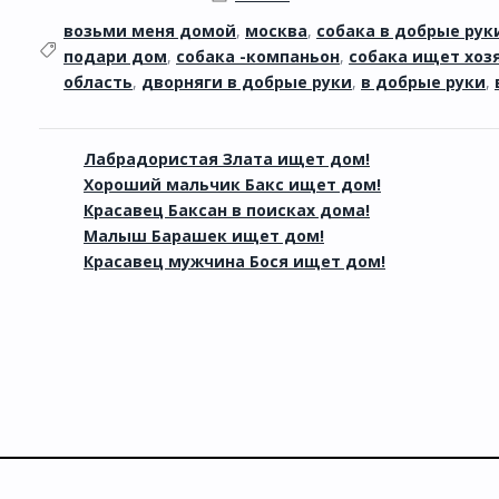
возьми меня домой
,
москва
,
собака в добрые рук
подари дом
,
собака -компаньон
,
собака ищет хоз
область
,
дворняги в добрые руки
,
в добрые руки
,
Лабрадористая Злата ищет дом!
Хороший мальчик Бакс ищет дом!
Красавец Баксан в поисках дома!
Малыш Барашек ищет дом!
Красавец мужчина Бося ищет дом!