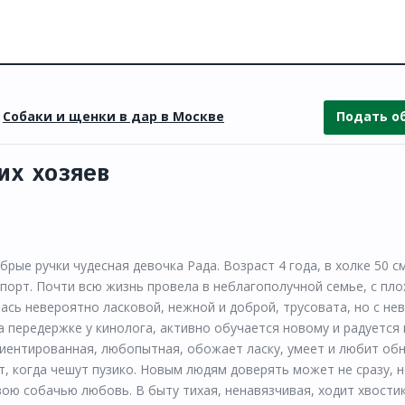
»
Собаки и щенки в дар в Москве
Подать о
их хозяев
ые ручки чудесная девочка Рада. Возраст 4 года, в холке 50 см,
спорт. Почти всю жизнь провела в неблагополучной семье, с пл
ась невероятно ласковой, нежной и доброй, трусовата, но с н
 передержке у кинолога, активно обучается новому и радуется 
риентированная, любопытная, обожает ласку, умеет и любит об
ит, когда чешут пузико. Новым людям доверять может не сразу, 
вою собачью любовь. В быту тихая, ненавязчивая, ходит хвости