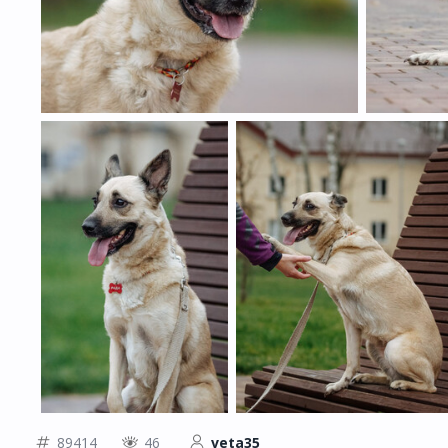
89414
46
veta35