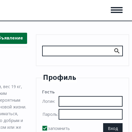
бъявление
Профиль
 вес 19 кг,
Гость
охим
евероятным
Логин:
новой жизни.
ниматься,
Пароль:
но добрым и
ком или же
запомнить