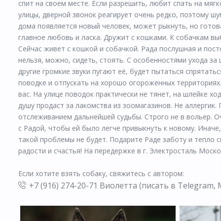
спит на своем месте. Если разрешить, любит спать на мягк
улицы, дверной звонок реагирует очень редко, поэтому ш
дома появляется новый человек, может рыкнуть, но готова
главное любовь и ласка. Дружит с кошками. К собачкам в
Сейчас живет с кошкой и собачкой. Рада послушная и посто
нельзя, можно, сидеть, стоять. С особенностями ухода за
другие громкие звуки пугают её, будет пытаться спрятатьс
поводке и отпускать на хорошо огороженных территориях.
вас. На улице поводок практически не тянет, на шлейке х
душу продаст за лакомства из зоомагазинов. Не аллергик
отслеживанием дальнейшей судьбы. Строго не в вольер. О
с Радой, чтобы ей было легче привыкнуть к новому. Иначе
такой проблемы не будет. Подарите Раде заботу и тепло 
радости и счастья! На передержке в г. Электросталь Моск
Если хотите взять собаку, свяжитесь с автором:
+7 (916) 274-20-71 Виолетта (писать в Telegram,