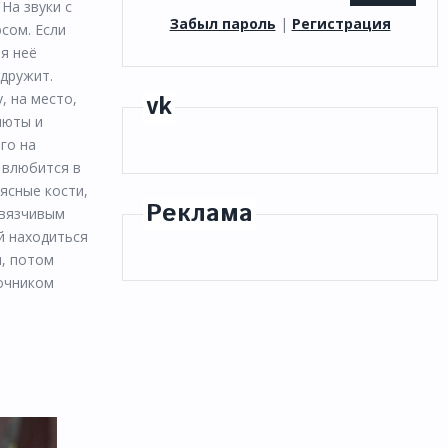
На звуки с
Забыл пароль
|
Регистрация
сом. Если
я неё
 дружит.
, на место,
vk
люты и
го на
 влюбится в
ясные кости,
Реклама
авязчивым
й находиться
и, потом
точником