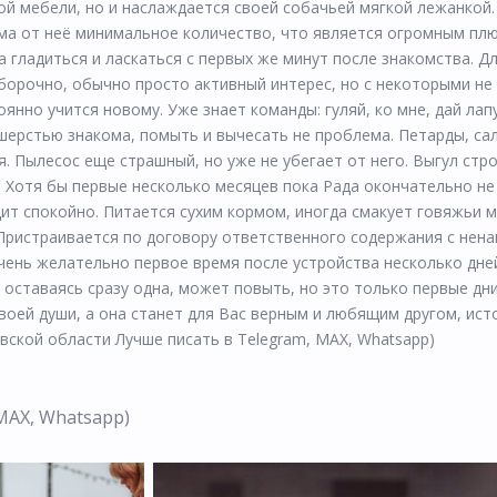
ой мебели, но и наслаждается своей собачьей мягкой лежанкой. 
ума от неё минимальное количество, что является огромным плю
 гладиться и ласкаться с первых же минут после знакомства. Дл
ыборочно, обычно просто активный интерес, но с некоторыми не
янно учится новому. Уже знает команды: гуляй, ко мне, дай лапу
 шерстью знакома, помыть и вычесать не проблема. Петарды, са
я. Пылесос еще страшный, но уже не убегает от него. Выгул стро
 Хотя бы первые несколько месяцев пока Рада окончательно не
одит спокойно. Питается сухим кормом, иногда смакует говяжьи м
. Пристраивается по договору ответственного содержания с нен
чень желательно первое время после устройства несколько дне
, оставаясь сразу одна, может повыть, но это только первые дн
своей души, а она станет для Вас верным и любящим другом, ис
овской области Лучше писать в Telegram, МАХ, Whatsapp)
 МАХ, Whatsapp)