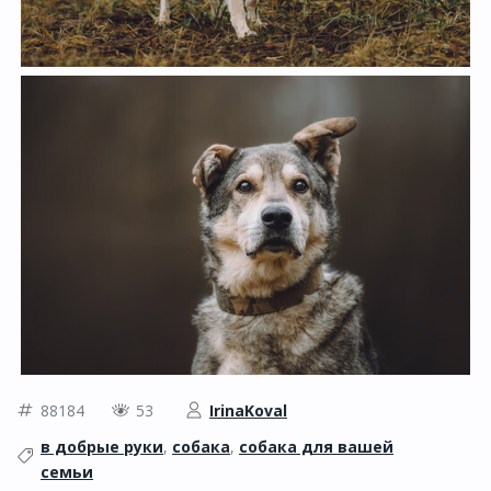
88184
53
IrinaKoval
в добрые руки
,
собака
,
собака для вашей
семьи