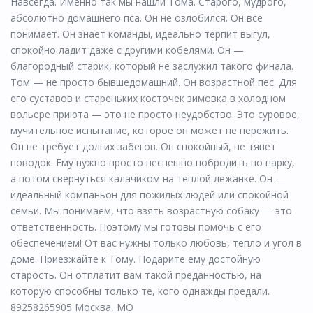
Навсегда. Именно так мы нашли Тома. Старого, мудрого,
абсолютно домашнего пса. Он не озлобился. Он все
понимает. Он знает команды, идеально терпит выгул,
спокойно ладит даже с другими кобелями. Он —
благородный старик, который не заслужил такого финала.
Том — не просто бывшедомашний. Он возрастной пес. Для
его суставов и стареньких косточек зимовка в холодном
вольере приюта — это не просто неудобство. Это суровое,
мучительное испытание, которое он может не пережить.
Он не требует долгих забегов. Он спокойный, не тянет
поводок. Ему нужно просто неспешно побродить по парку,
а потом свернуться калачиком на теплой лежанке. Он —
идеальный компаньон для пожилых людей или спокойной
семьи. Мы понимаем, что взять возрастную собаку — это
ответственность. Поэтому мы готовы помочь с его
обеспечением! От вас нужны только любовь, тепло и угол в
доме. Приезжайте к Тому. Подарите ему достойную
старость. Он отплатит вам такой преданностью, на
которую способны только те, кого однажды предали.
89258265905 Москва, МО