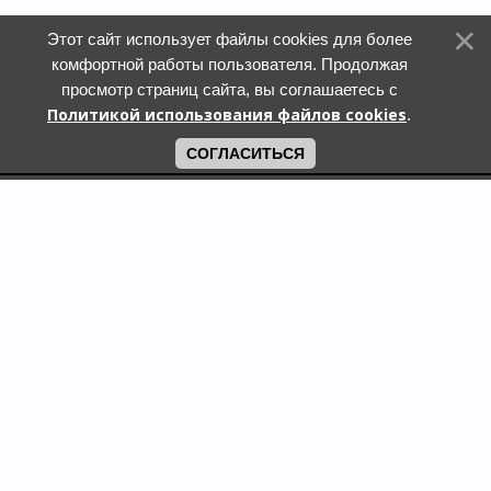
Этот сайт использует файлы cookies для более
комфортной работы пользователя. Продолжая
просмотр страниц сайта, вы соглашаетесь с
Политикой использования файлов cookies
.
СОГЛАСИТЬСЯ
Поиск по городам
Кошки и котята в дар в Москве
Кошки и котята в дар в Московской области
Кошки и котята в дар в Санкт-Петербурге
Собаки и щенки в дар в Москве
Собаки и щенки в дар в Московской области
Собаки и щенки в дар в Санкт-Петербурге