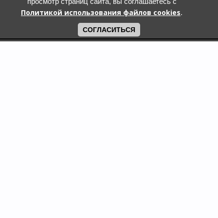
просмотр страниц сайта, вы соглашаетесь с
Политикой использования файлов cookies
.
СОГЛАСИТЬСЯ
Поиск по городам
Кошки и котята в дар в Москве
Кошки и котята в дар в Московской области
Кошки и котята в дар в Санкт-Петербурге
Собаки и щенки в дар в Москве
Собаки и щенки в дар в Московской области
Собаки и щенки в дар в Санкт-Петербурге
nekobu