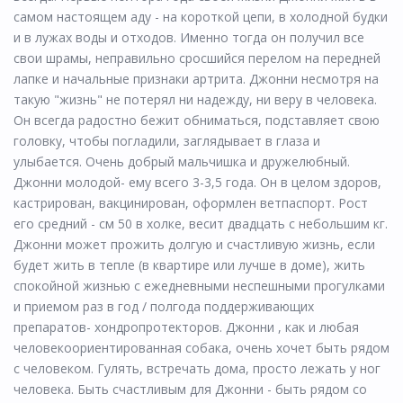
самом настоящем аду - на короткой цепи, в холодной будки
и в лужах воды и отходов. Именно тогда он получил все
свои шрамы, неправильно сросшийся перелом на передней
лапке и начальные признаки артрита. Джонни несмотря на
такую "жизнь" не потерял ни надежду, ни веру в человека.
Он всегда радостно бежит обниматься, подставляет свою
головку, чтобы погладили, заглядывает в глаза и
улыбается. Очень добрый мальчишка и дружелюбный.
Джонни молодой- ему всего 3-3,5 года. Он в целом здоров,
кастрирован, вакцинирован, оформлен ветпаспорт. Рост
его средний - см 50 в холке, весит двадцать с небольшим кг.
Джонни может прожить долгую и счастливую жизнь, если
будет жить в тепле (в квартире или лучше в доме), жить
спокойной жизнью с ежедневными неспешными прогулками
и приемом раз в год / полгода поддерживающих
препаратов- хондропротекторов. Джонни , как и любая
человекоориентированная собака, очень хочет быть рядом
с человеком. Гулять, встречать дома, просто лежать у ног
человека. Быть счастливым для Джонни - быть рядом со