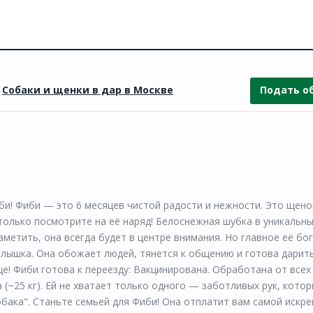
»
Собаки и щенки в дар в Москве
Подать о
и! Фиби — это 6 месяцев чистой радости и нежности. Это щено
только посмотрите на её наряд! Белоснежная шубка в уникальн
метить, она всегда будет в центре внимания. Но главное её бо
малышка. Она обожает людей, тянется к общению и готова дарит
е! Фиби готова к переезду: Вакцинирована. Обработана от всех
(~25 кг). Ей не хватает только одного — заботливых рук, кото
обака". Станьте семьей для Фиби! Она отплатит вам самой искр