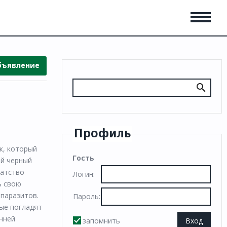
бъявление
Профиль
к, который
Гость
ый черный
гатство
Логин:
ь свою
 паразитов.
Пароль:
рые погладят
енней
запомнить