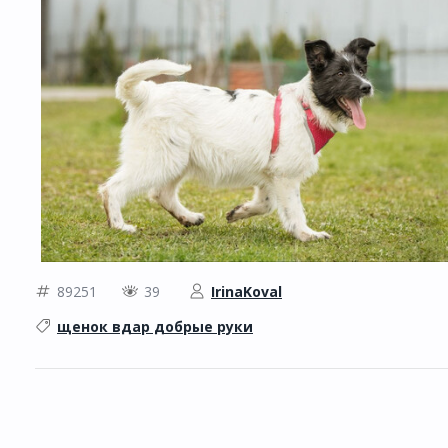
89251
39
IrinaKoval
щенок вдар добрые руки