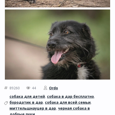
89260
44
Ordo
собака для детей
,
собака в дар бесплатно
,
бородатик в дар
,
собака для всей семьи
,
миттельшнауцер в дар
,
черная собака в
добрые руки