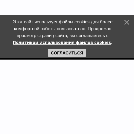
Этот сайт использует файлы cookies для более
комфортной работы пользователя. Продолжая
просмотр страниц сайта, вы соглашаетесь с
Политикой использования файлов cookies
.
СОГЛАСИТЬСЯ
Поиск по городам
Кошки и котята в дар в Москве
Кошки и котята в дар в Московской области
Кошки и котята в дар в Санкт-Петербурге
Собаки и щенки в дар в Москве
Собаки и щенки в дар в Московской области