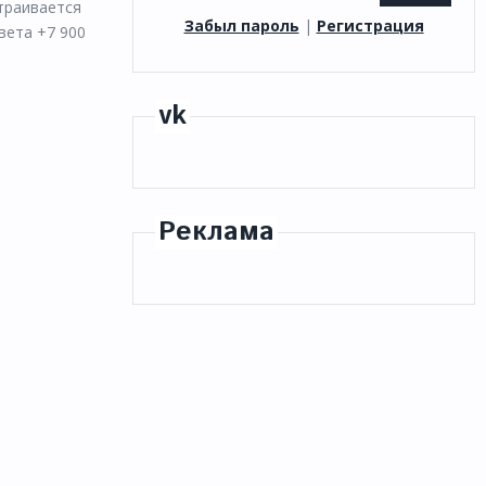
траивается
Забыл пароль
|
Регистрация
вета +7 900
vk
Реклама