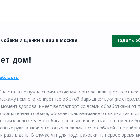
»
Собаки и щенки в дар в Москве
Подать о
ет дом!
 область
на стала не нужна своим хозяевам и они решили просто от нее и
асскажу немного конкретнее об этой барышне: •Сука (не стерили
й момент здорова, имеет вет.паспорт со всеми обработками от 
нь общительная собака, обожает как внимание от людей так и от
рессии к человеку. Но собака очень активная, сидеть на месте б
венные руки, к людям готовым знакомиться с собакой а не избав
и раза в день. В случае ч.п. для подстраховки на первое время 