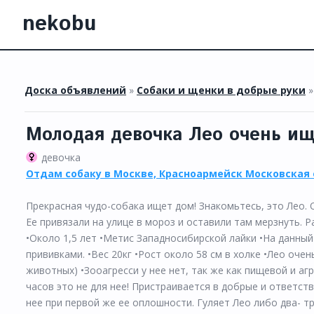
nekobu
Доска объявлений
»
Собаки и щенки в добрые руки
Молодая девочка Лео очень ищ
девочка
Отдам собаку в Москве, Красноармейск Московская
Прекрасная чудо-собака ищет дом! Знакомьтесь, это Лео. О
Ее привязали на улице в мороз и оставили там мерзнуть. Р
•Около 1,5 лет •Метис Западносибирской лайки •На данны
прививками. •Вес 20кг •Рост около 58 см в холке •Лео оче
животных) •Зооагресси у нее нет, так же как пищевой и аг
часов это не для нее! Пристраивается в добрые и ответст
нее при первой же ее оплошности. Гуляет Лео либо два- тр