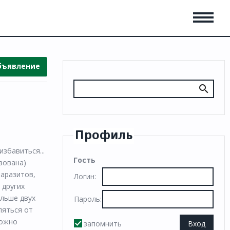
бъявление
Профиль
збавиться...
Гость
зована)
паразитов,
Логин:
 других
ольше двух
Пароль:
ляться от
можно
запомнить