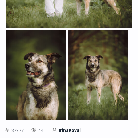
87977
44
IrinaKoval