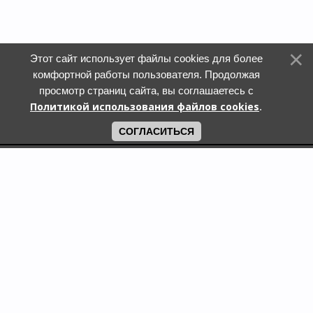
Этот сайт использует файлы cookies для более
комфортной работы пользователя. Продолжая
просмотр страниц сайта, вы соглашаетесь с
Политикой использования файлов cookies
.
СОГЛАСИТЬСЯ
Поиск по городам
Кошки и котята в дар в Москве
Кошки и котята в дар в Московской области
Кошки и котята в дар в Санкт-Петербурге
Собаки и щенки в дар в Москве
Собаки и щенки в дар в Московской области