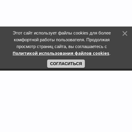
Этот сайт использует файлы cookies для более
комфортной работы пользователя. Продолжая
просмотр страниц сайта, вы соглашаетесь с
Политикой использования файлов cookies
.
СОГЛАСИТЬСЯ
Поиск по городам
Кошки и котята в дар в Москве
Кошки и котята в дар в Московской области
Кошки и котята в дар в Санкт-Петербурге
Собаки и щенки в дар в Москве