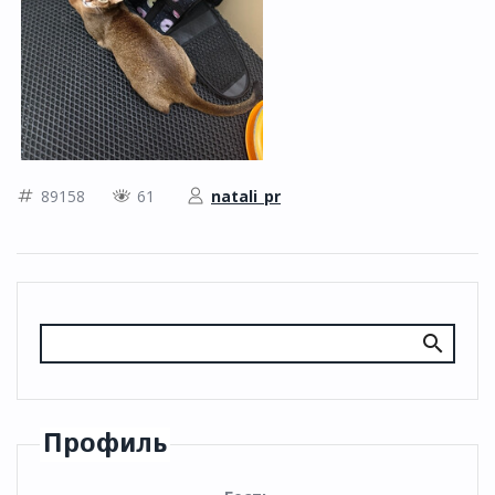
89158
61
natali_pr
Профиль