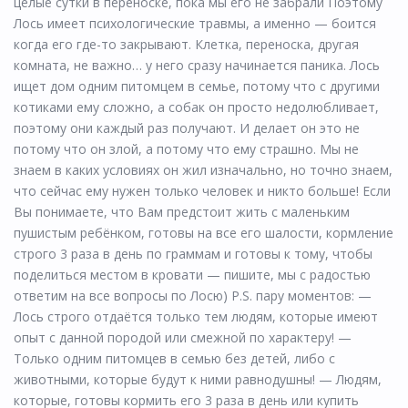
целые сутки в переноске, пока мы его не забрали Поэтому
Лось имеет психологические травмы, а именно — боится
когда его где-то закрывают. Клетка, переноска, другая
комната, не важно… у него сразу начинается паника. Лось
ищет дом одним питомцем в семье, потому что с другими
котиками ему сложно, а собак он просто недолюбливает,
поэтому они каждый раз получают. И делает он это не
потому что он злой, а потому что ему страшно. Мы не
знаем в каких условиях он жил изначально, но точно знаем,
что сейчас ему нужен только человек и никто больше! Если
Вы понимаете, что Вам предстоит жить с маленьким
пушистым ребёнком, готовы на все его шалости, кормление
строго 3 раза в день по граммам и готовы к тому, чтобы
поделиться местом в кровати — пишите, мы с радостью
ответим на все вопросы по Лосю) P.S. пару моментов: —
Лось строго отдаётся только тем людям, которые имеют
опыт с данной породой или смежной по характеру! —
Только одним питомцев в семью без детей, либо с
животными, которые будут к ними равнодушны! — Людям,
которые, готовы кормить его 3 раза в день или купить