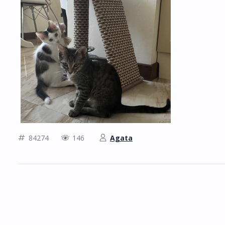
84274
146
Agata