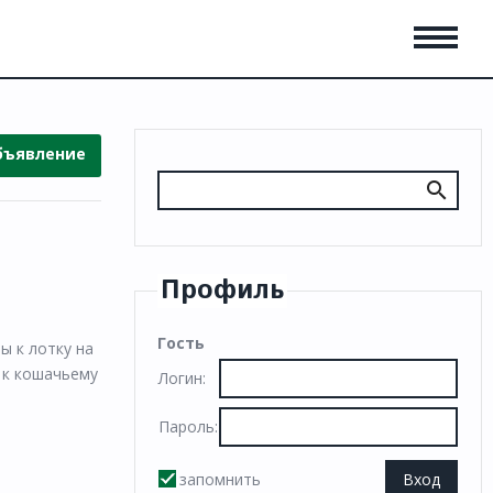
бъявление
Профиль
Гость
ы к лотку на
, к кошачьему
Логин:
Пароль:
запомнить