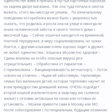
одиночестве живя и прячась в пустых картонных коробках
на заднем дворе магазина... Как она туда попала и смогла
выжить, этого мы никогда не узнаем.. . По изначальному
поведению которебенка можно было с уверенностью
сказать, что родилась и росла она на улице и никогда не
знала человеческой заботы и своего теплого дома с
мисочкой еды. – Сейчас кошечка находится на временной,
платной передержке, в меру социализирована, но чужих
боится, с другими кошками очень хорошо ладит и дружит,
не любит одиночества... Кошечка абсолютно здорова! –
Сданы анализы на особо опасные вирусы (все
отрицательные). – Обработана от паразитов. –
Стерилизована. – Вакцинирована(есть ветпаспорт). – Лоток
освоен на отлично. – Ищем ей заботливую, терпеливую
семью без маленьких детей, которая терпеливо научит её
всем премудростям домашней жизни, ОЧЕНЬ подойдет
второй кошкой исключительно в квартиру (не съемное
жильё) с сетками антикошка на окнах или готовых их
установить. – Можем привезти сами в Москву или МО
после собеседования с потенциальным, будущим хозяином