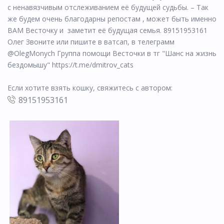
с ненавязчивым отслеживанием её будущей судьбы. – Так
же будем очень благодарны репостам , может быть именно
ВАМ Весточку и заметит её будущая семья. 89151953161
Олег Звоните или пишите в ватсап, в телеграмм
@OlegMonych Группа помощи Весточки в тг "Шанс на жизнь
бездомышу" https://t.me/dmitrov_cats
Если хотите взять кошку, свяжитесь с автором:
89151953161