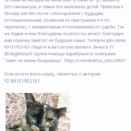
Без самовыгула, в семью без маленьких детей. Привезём в
Москву или МО после собеседования с будущим,
потенциональным, хозяином( не пристраивается по
переписке), с ненавязчивым отслеживанием её судьбы. Так
же будем очень благодарны за репосты, может благодаря
вам кошечку заметит её будущая семья. Телефон для связи:
89151953161 Пишите в ватсап или звоните. Личка в ТГ
@OlegMonych Группа помощи Барабульке в телеграмм
"Шанс на жизнь бездомышу". https://t.me/dmitrov_cats/24957
Если хотите взять кошку, свяжитесь с автором:
89151953161