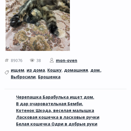
89076
38
mon-oven
ищем
,
из дома
,
Кошку
,
домашняя
,
дом.
,
Выбросили
,
Брошенка
Черепашка Барабулька ищет дом.
В дар очаровательная Бемби.
Котенок Шкода, веселая малышка
Ласковая кошечка в ласковые ручки
Белая кошечка Одри в добрые руки