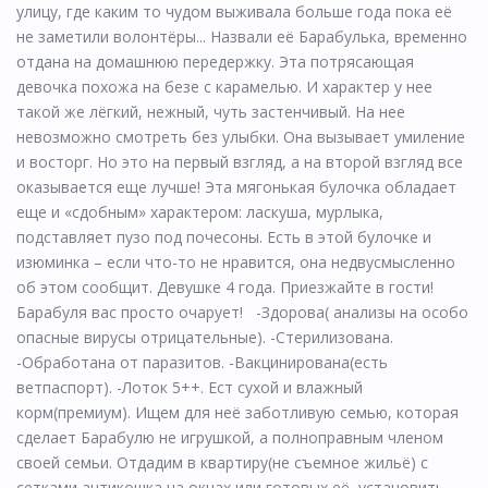
улицу, где каким то чудом выживала больше года пока её
не заметили волонтёры... Назвали её Барабулька, временно
отдана на домашнюю передержку. Эта потрясающая
девочка похожа на безе с карамелью. И характер у нее
такой же лёгкий, нежный, чуть застенчивый. На нее
невозможно смотреть без улыбки. Она вызывает умиление
и восторг. Но это на первый взгляд, а на второй взгляд все
оказывается еще лучше! Эта мягонькая булочка обладает
еще и «сдобным» характером: ласкуша, мурлыка,
подставляет пузо под почесоны. Есть в этой булочке и
изюминка – если что-то не нравится, она недвусмысленно
об этом сообщит. Девушке 4 года. Приезжайте в гости!
Барабуля вас просто очарует! -Здорова( анализы на особо
опасные вирусы отрицательные). -Стерилизована.
-Обработана от паразитов. -Вакцинирована(есть
ветпаспорт). -Лоток 5++. Ест сухой и влажный
корм(премиум). Ищем для неё заботливую семью, которая
сделает Барабулю не игрушкой, а полноправным членом
своей семьи. Отдадим в квартиру(не съемное жильё) с
сетками антикошка на окнах или готовых её установить.