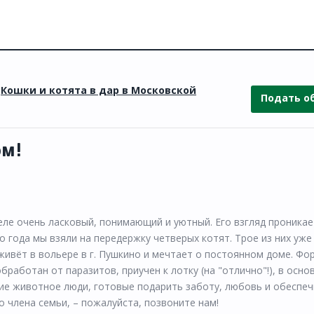
»
Кошки и котята в дар в Московской
Подать о
ом!
ле очень ласковый, понимающий и уютный. Его взгляд проникае
 года мы взяли на передержку четверых котят. Трое из них уже
 живёт в вольере в г. Пушкино и мечтает о постоянном доме. Фо
обработан от паразитов, приучен к лотку (на "отлично"!), в осн
ие животное люди, готовые подарить заботу, любовь и обеспе
члена семьи, – пожалуйста, позвоните нам!