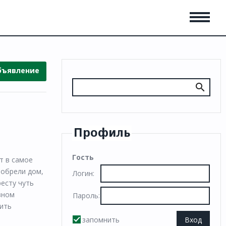
бъявление
Профиль
Гость
т в самое
 обрели дом,
Логин:
ресту чуть
овном
Пароль:
чить
запомнить