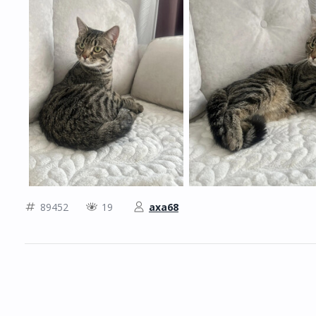
89452
19
axa68