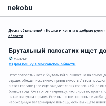
nekobu
Доска объявлений
»
Кошки и котята в добрые руки
области
Брутальный полосатик ищет д
мальчик
Отдам кошку в Московской области
Этот полосатый кот с брутальной внешностью на самом де
сердце, обещая искреннюю привязанность. Летом прошлого
а этот красавец всё ещё ожидает своих хозяев. Сейчас он
больше года. Он з готов к переезду: кастрирован, привит, 
питается сухим кормом. Если вы – ответственные и любящ
необходимую ветеринарную помощь, если вы ищете нового 