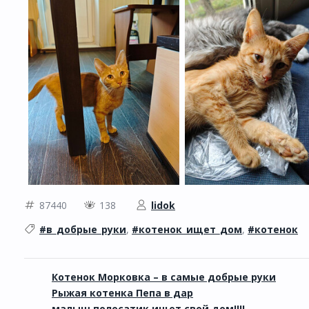
87440
138
lidok
#в_добрые_руки
,
#котенок_ищет_дом
,
#котенок
Котенок Морковка – в самые добрые руки
Рыжая котенка Пепа в дар
малыш полосатик ищет свой дом!!!!