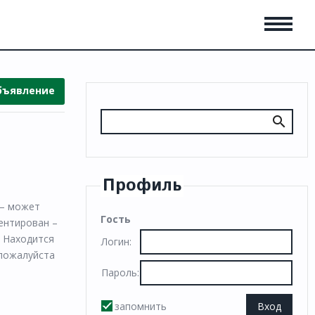
бъявление
Профиль
 – может
Гость
ентирован –
о Находится
Логин:
 пожалуйста
Пароль:
запомнить