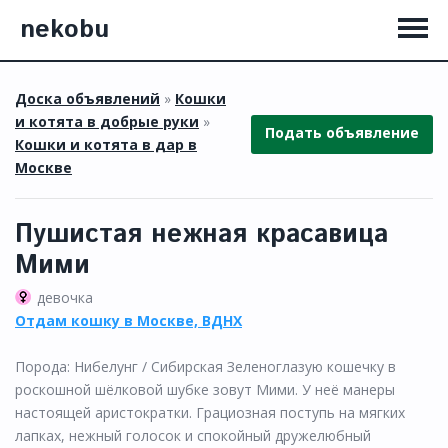
nekobu
Доска объявлений
»
Кошки
и котята в добрые руки
»
Подать объявление
Кошки и котята в дар в
Москве
Пушистая нежная красавица
Мими
девочка
Отдам кошку в Москве, ВДНХ
Порода: Нибелунг / Сибирская Зеленоглазую кошечку в
роскошной шёлковой шубке зовут Мими. У неё манеры
настоящей аристократки. Грациозная поступь на мягких
лапках, нежный голосок и спокойный дружелюбный