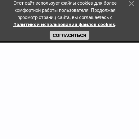
Этот сайт использует файлы cookies для более
комфортной работы пользователя. Продолжая
просмотр страниц сайта, вы соглашаетесь с
Политикой использования файлов cookies
.
СОГЛАСИТЬСЯ
Поиск по городам
Кошки и котята в дар в Москве
Кошки и котята в дар в Московской области
Кошки и котята в дар в Санкт-Петербурге
Собаки и щенки в дар в Москве
Собаки и щенки в дар в Московской области
Собаки и щенки в дар в Санкт-Петербурге