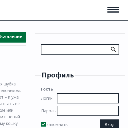
бъявление
Профиль
ая шубка
Гость
человеком,
т – и уже
Логин:
ы стать её
кие или
Пароль:
им в новый
ьму кошку
запомнить