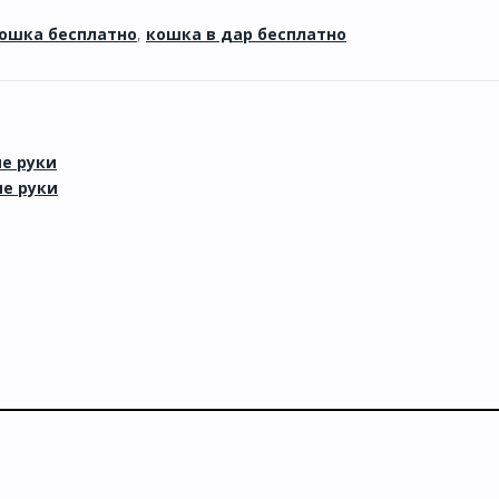
кошка бесплатно
,
кошка в дар бесплатно
е руки
е руки