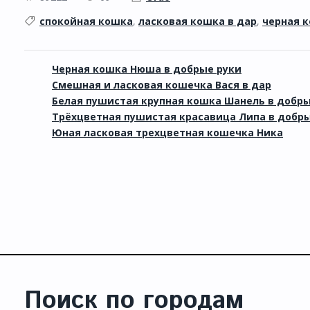
спокойная кошка
,
ласковая кошка в дар
,
черная 
Черная кошка Нюша в добрые руки
Смешная и ласковая кошечка Вася в дар
Белая пушистая крупная кошка Шанель в добры
Трёхцветная пушистая красавица Липа в добры
Юная ласковая трехцветная кошечка Ника
Поиск по городам