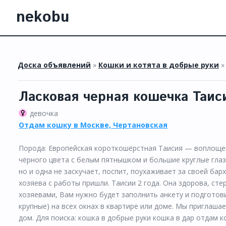
nekobu
Доска объявлений
»
Кошки и котята в добрые руки
Ласковая черная кошечка Таис
девочка
Отдам кошку в Москве, Чертановская
Порода: Европейская короткошёрстная Таисия — воплощени
чёрного цвета с белым пятнышком и большие круглые глазк
но и одна не заскучает, поспит, поухаживает за своей ба
хозяева с работы пришли. Таисии 2 года. Она здорова, ст
хозяевами, Вам нужно будет заполнить анкету и подготови
крупные) на всех окнах в квартире или доме. Мы приглаша
дом. Для поиска: кошка в добрые руки кошка в дар отдам