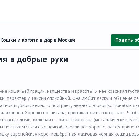
»
Кошки и котята в дар в Москве
Подать о
ия в добрые руки
е кошачьей грации, изящества и красоты. У неё красивая густ
и. Характер у Таисии спокойный. Она любит ласку и общение с 
рхатной шубкой, немного поиграет, немного в окошко понаблюдае
ерилизована. Хорошо воспитана, привыкла жить в квартире. Чтоб
ть всё в доме, включая сетки «антикошка» (металлические, мел
ем познакомиться с кошечкой, и, если всё хорошо, затем привоз
 кошку европейская короткошёрстная ласковая чёрная кошка воз