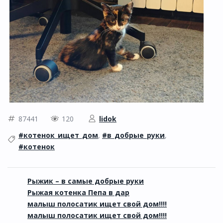
87441
120
lidok
#котенок_ищет_дом
,
#в_добрые_руки
,
#котенок
Рыжик – в самые добрые руки
Рыжая котенка Пепа в дар
малыш полосатик ищет свой дом!!!!
малыш полосатик ищет свой дом!!!!