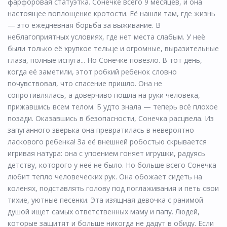
фарфоровая статуэтка. Сонечке всего 9 месяцев, и она
настоящее воплощение кротости. Её нашли там, где жизнь
— это ежедневная борьба за выживание. В
неблагоприятных условиях, где нет места слабым. У неё
были только её хрупкое тельце и огромные, выразительные
глаза, полные испуга... Но Сонечке повезло. В тот день,
когда её заметили, этот робкий ребенок словно
почувствовал, что спасение пришло. Она не
сопротивлялась, а доверчиво пошла на руки человека,
прижавшись всем телом. Б удто знала — теперь всё плохое
позади. Оказавшись в безопасности, Сонечка расцвела. Из
запуганного зверька она превратилась в невероятно
ласкового ребенка! За её внешней робостью скрывается
игривая натура: она с упоением гоняет игрушки, радуясь
детству, которого у неё не было. Но больше всего Сонечка
любит тепло человеческих рук. Она обожает сидеть на
коленях, подставлять голову под поглаживания и петь свои
тихие, уютные песенки. Эта изящная девочка с ранимой
душой ищет самых ответственных маму и папу. Людей,
которые защитят и больше никогда не дадут в обиду. Если