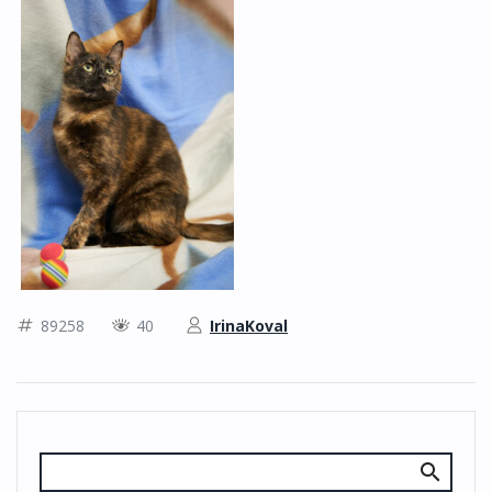
89258
40
IrinaKoval