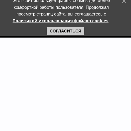
Этот сайт использует файлы cookies для более
комфортной работы пользователя. Продолжая
просмотр страниц сайта, вы соглашаетесь с
Политикой использования файлов cookies
.
СОГЛАСИТЬСЯ
Поиск по городам
Кошки и котята в дар в Москве
Кошки и котята в дар в Московской области
Кошки и котята в дар в Санкт-Петербурге
Собаки и щенки в дар в Москве
Собаки и щенки в дар в Московской области
Собаки и щенки в дар в Санкт-Петербурге