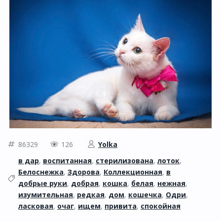
86329
126
Yolka
в дар
,
воспитанная
,
стерилизована
,
лоток
,
Белоснежка
,
Здорова
,
Коллекционная
,
в
добрые руки
,
добрая
,
кошка
,
белая
,
нежная
,
изумительная
,
редкая
,
дом
,
кошечка
,
Одри
,
ласковая
,
очаг
,
ищем
,
привита
,
спокойная