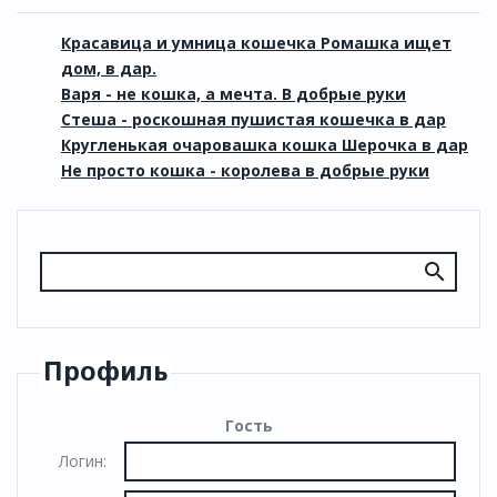
Красавица и умница кошечка Ромашка ищет
дом, в дар.
Варя - не кошка, а мечта. В добрые руки
Стеша - роскошная пушистая кошечка в дар
Кругленькая очаровашка кошка Шерочка в дар
Не просто кошка - королева в добрые руки
Профиль
Гость
Логин: