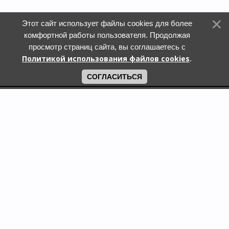
Этот сайт использует файлы cookies для более
комфортной работы пользователя. Продолжая
просмотр страниц сайта, вы соглашаетесь с
Политикой использования файлов cookies
.
СОГЛАСИТЬСЯ
Поиск по городам
Кошки и котята в дар в Москве
Кошки и котята в дар в Московской области
Кошки и котята в дар в Санкт-Петербурге
Собаки и щенки в дар в Москве
Собаки и щенки в дар в Московской области
Собаки и щенки в дар в Санкт-Петербурге