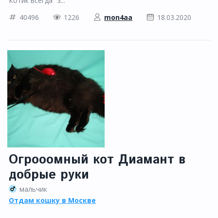
Котик всегда "з...
40496
1226
mon4aa
18.03.2020
Огрооомный кот Диамант в
добрые руки
мальчик
Отдам кошку в Москве