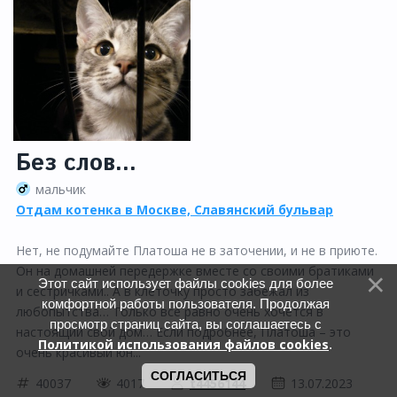
Без слов...
мальчик
Отдам котенка в Москве, Славянский бульвар
Нет, не подумайте Платоша не в заточении, и не в приюте.
Он на домашней передержке вместе со своими братиками
Этот сайт использует файлы cookies для более
и сестричками.. А в клеточку просто забежал из
комфортной работы пользователя. Продолжая
любопытства… Только все равно очень хочется в
просмотр страниц сайта, вы соглашаетесь с
настоящий свой дом… Если подробнее, Платоша – это
Политикой использования файлов cookies
.
очень красивый юн...
СОГЛАСИТЬСЯ
40037
4017
t4456144
13.07.2023